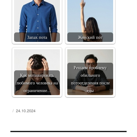
Запах пота
Женский пот
Решаем проблему
Как мотивировать
обильного
любимого человека на
потоотделения после
ограничение...
еды
Опубликовано
24.10.2024