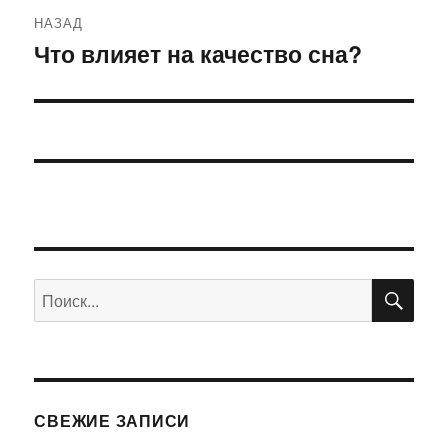
Навигация
НАЗАД
по
Что влияет на качество сна?
Предыдущая
запись:
записям
ПО
Искать:
СВЕЖИЕ ЗАПИСИ